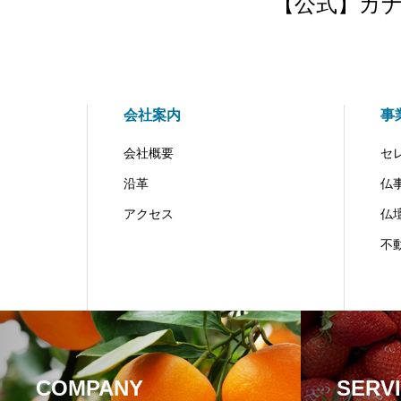
【公式】カ
会社案内
事
会社概要
セ
沿革
仏
アクセス
仏
不
COMPANY
SERV