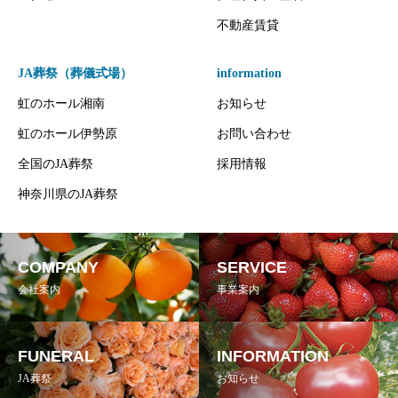
不動産賃貸
JA葬祭（葬儀式場）
information
虹のホール湘南
お知らせ
虹のホール伊勢原
お問い合わせ
全国のJA葬祭
採用情報
神奈川県のJA葬祭
COMPANY
SERVICE
会社案内
事業案内
FUNERAL
INFORMATION
JA葬祭
お知らせ