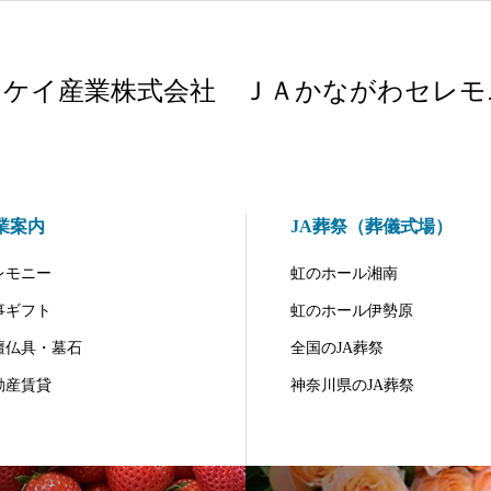
ナケイ産業株式会社 ＪＡかながわセレモ
業案内
JA葬祭（葬儀式場）
レモニー
虹のホール湘南
事ギフト
虹のホール伊勢原
壇仏具・墓石
全国のJA葬祭
動産賃貸
神奈川県のJA葬祭