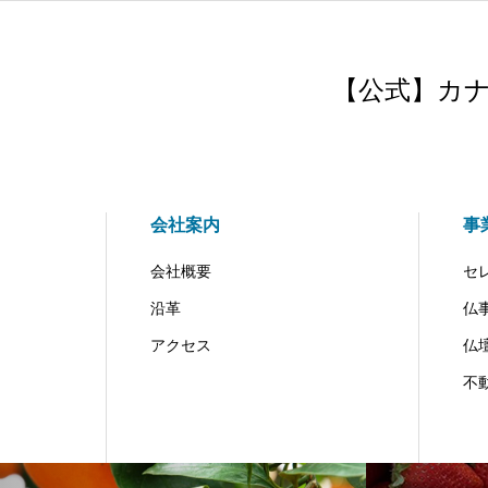
【公式】カ
会社案内
事
会社概要
セ
沿革
仏
アクセス
仏
不